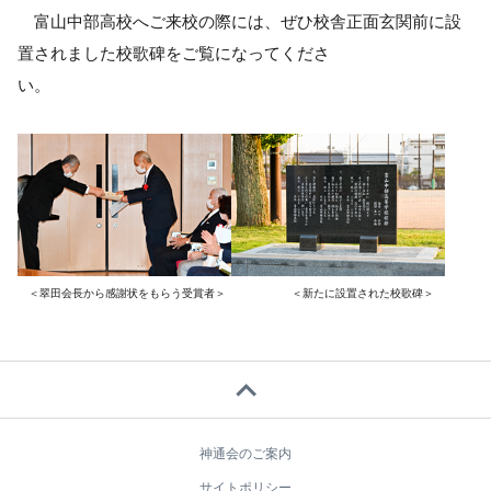
富山中部高校へご来校の際には、ぜひ校舎正面玄関前に設
置されました校歌碑をご覧になってくださ
い。
＜翠田会長から感謝状をもらう受賞者＞ ＜新たに設置された校歌碑＞
expand_less
神通会のご案内
サイトポリシー